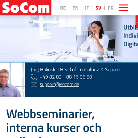
DE
EN
IT
SV
FR
||
Jörg Holinski | Head of Consulting & Support
+49 82 82 - 88 16 06 50
support
@
socom.de
Webbseminarier,
interna kurser och