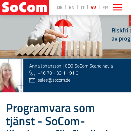
DE
EN
IT
SV
FR
||
Anna Johansson | CEO SoCom Scandinavia
+46 70 - 33 11 91 0
sales
@
socom.de
Programvara som
tjänst - SoCom-