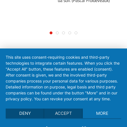
da soli. (Pascal Froideveaux)
This site uses consent-requiring cookies and third-party
technologies to integrate certain features. When you click the
"Accept All" button, these features are enabled (consent).
After consent is given, we and the involved third-party
companies process your personal data for various purposes.
Contatto
|
Colofone
|
Protezione dei dati
Detailed information on purpose, legal basis and third party
Condizioni d’uso
|
Supporto remoto
companies can be found under the button "More" and in our
privacy policy. You can revoke your consent at any time.
© 2026 SoCom Informationssysteme GmbH
DENY
ACCEPT
MORE