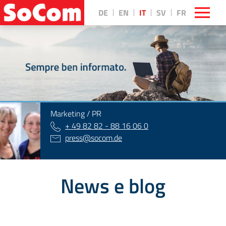
DE
EN
IT
SV
FR
||
Marketing / PR
+ 49 82 82 - 88 16 06 0
press
@
socom.de
News e blog