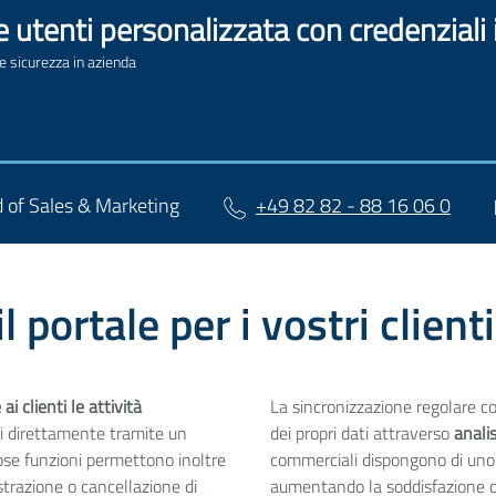
 utenti personalizzata con credenziali 
 sicurezza in azienda
d of Sales & Marketing
+49 82 82 - 88 16 06 0
 portale per i vostri clienti
ai clienti le attività
La sincronizzazione regolare c
ti direttamente tramite un
dei propri dati attraverso
analis
ose funzioni permettono inoltre
commerciali dispongono di uno s
istrazione o cancellazione di
aumentando la soddisfazione del