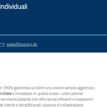
individuali
sales
@
socom.de
on TIKOS garantisce ai clienti una visione sempre aggiornata
i chiare
e immediate. In questo modo, i vostri partner
trumento potente che offre servizi efficienti e trasparenti,
 cliente e semplificando i processi di collaborazione.