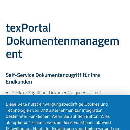
texPortal
Dokumentenmanagem
ent
Self-Service Dokumentenzugriff für Ihre
Endkunden
Direkter Zugriff auf Dokumente - jederzeit und
ortsunabhängig
E-Rechnung inklusive PDF und XML
Diese Seite nutzt einwilligungsbedürftige Cookies und
Schutz sensibler Belege durch steuerbare
Technologien von Drittunternehmen zur Integration
Benutzergruppen
bestimmter Funktionen. Wenn Sie auf den Button "Alles
Vorschau für PDF- und Bilddateien
akzeptieren" klicken, werden diese Funktionen aktiviert
(Einwilligung). Nach der Einwilligung verarbeiten wir und die