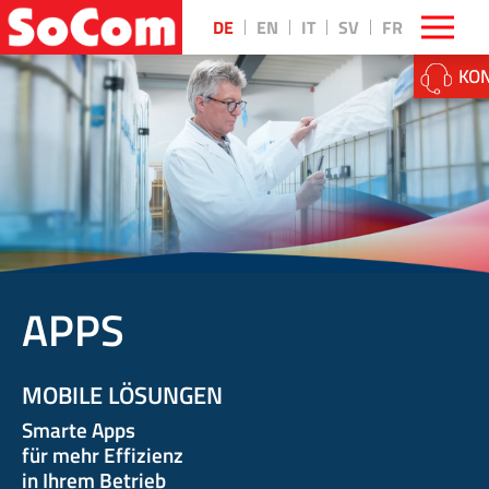
DE
EN
IT
SV
FR
KON
APPS
MOBILE LÖSUNGEN
Smarte Apps
für mehr Effizienz
in Ihrem Betrieb