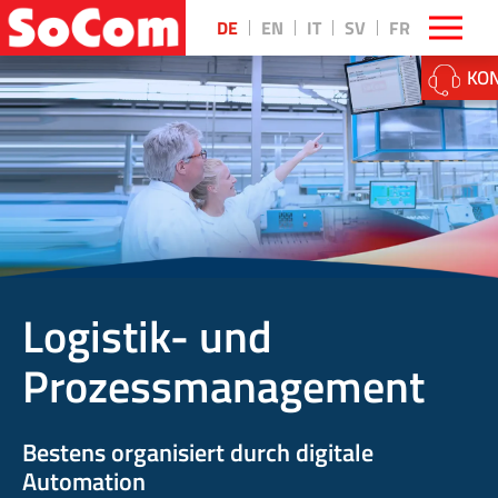
DE
EN
IT
SV
FR
KON
Logistik- und
Prozessmanagement
Bestens organisiert durch digitale
Automation