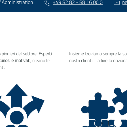
f Administration
+49 82 82 - 88 16 06 0
pe
o pionieri del settore.
Esperti
Insieme troviamo sempre la sol
curiosi e motivati
, creano le
nostri clienti – a livello nazio
nti.