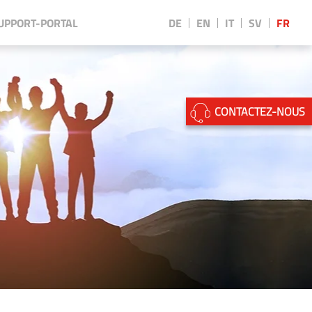
UPPORT-PORTAL
DE
EN
IT
SV
FR
||
CONTACTEZ-NOUS