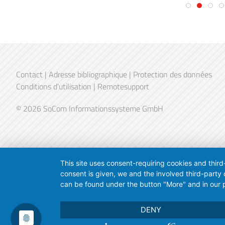
Contact
|
Adresse bibliographique
|
Protection des données
Conditions d'utilisation
|
Remotesupport
© 2026 SoCom Informationssysteme GmbH
This site uses consent-requiring cookies and third
consent is given, we and the involved third-party
can be found under the button "More" and in our p
DENY