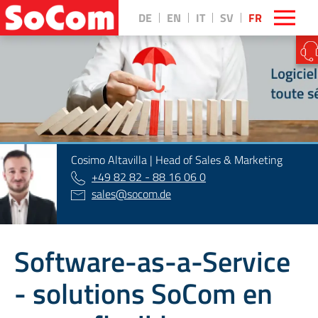
DE
EN
IT
SV
FR
||
Cosimo Altavilla | Head of Sales & Marketing
+49 82 82 - 88 16 06 0
sales
@
socom.de
Software-as-a-Service
- solutions SoCom en