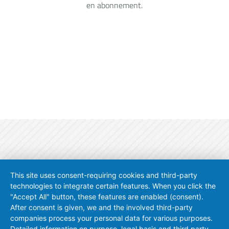
en abonnement.
Contact
|
Adresse bibliographique
|
Protection des données
This site uses consent-requiring cookies and third-party
Conditions d'utilisation
|
Remotesupport
technologies to integrate certain features. When you click the
"Accept All" button, these features are enabled (consent).
© 2026 SoCom Informationssysteme GmbH
After consent is given, we and the involved third-party
companies process your personal data for various purposes.
Detailed information on purpose, legal basis and third party