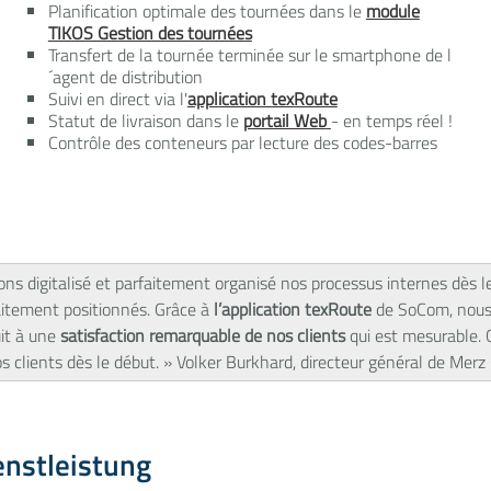
Planification optimale des tournées dans le
module
TIKOS Gestion des tournées
Transfert de la tournée terminée sur le smartphone de l
´agent de distribution
Suivi en direct via l'
application texRoute
Statut de livraison dans le
portail Web
- en temps réel !
Contrôle des conteneurs par lecture des codes-barres
ns digitalisé et parfaitement organisé nos processus internes dès l
aitement positionnés. Grâce à
l’application texRoute
de SoCom, nous 
uit à une
satisfaction remarquable de nos clients
qui est mesurable. C
nos clients dès le début. » Volker Burkhard, directeur général de Me
enstleistung