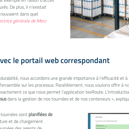
par exemple en raison d’accès
s. De plus, il n’existait
 trouvaient dans quel
rectrice générale de Merz
avec le portail web correspondant
a durabilité, nous accordons une grande importance à l'efficacité et 
d'ensemble sur les processus. Parallèlement, nous voulons offrir à no
t exactement ce que nous permet l’application texRoute. L'introducti
ssus
dans la gestion de nos tournées et de nos conteneurs », expliqu
s tournées sont
planifiées de
rture et de chargement
tournées des agents de