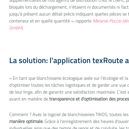
supplémentaires de nos agents de distribution chez le client, 
bloqués lors du déchargement, n’étaient ni documentés ni facturé
jusqu’à présent aucun détail précis indiquant quelles pièces se
conteneur et en quelle quantité », rapporte
Melanie Puccio (di
GmbH)
.
La solution: l'application texRoute 
« En tant que blanchisserie écologique axée sur l'écologie et l
d'optimiser toutes les tâches logistiques et de garder une vue 
de leur linge, afin de garantir une satisfaction maximale. C’es
avant en matière de
transparence et d'optimisation des proce
Comment ? Avec le logiciel de blanchisseries TIKOS, toutes le
manière optimale
. Grâce à l'enregistrement des heures d'ouve
individuelles ainsi que des temps de repos et de conduite, les 