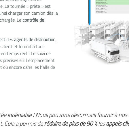
le. La tournée « prête » est
insi charger son camion dès la
 chargés. Le
contrôle de
rect
des
agents de distribution
,
lient et fournit à tout
 en temps réel ! Le suivi de
s précises sur l'emplacement
nt ou encore dans les halls de
utée indéniable ! Nous pouvons désormais fournir à nos 
. Cela a permis de
réduire de plus de 90 %
les
appels cl